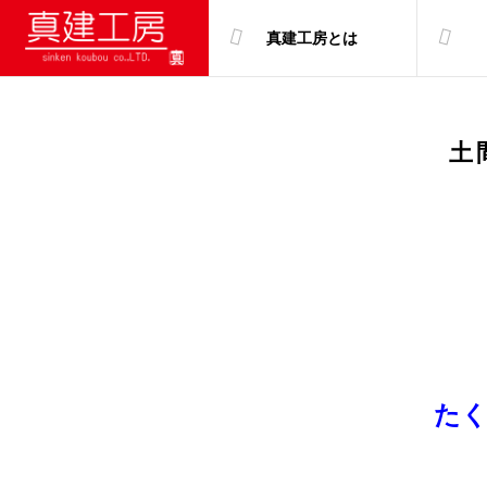
真建工房とは
土
た