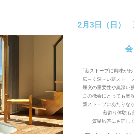
2月3日（日）
会
「薪ストーブに興味がわ
広～く深～い薪ストー
煙突の重要性や奥深い
この機会にとっても奥
薪ストーブにあたりな
薪割り体験も
質疑応答にも詳し