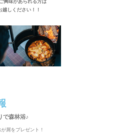
ご興味があられる方は
にお越しください！！
報
りで森林浴♪
おが屑をプレゼント！